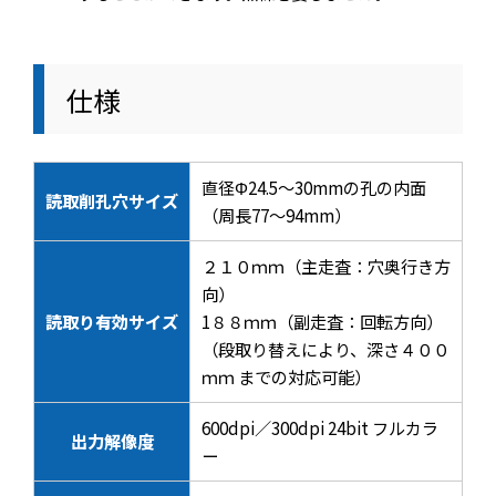
仕様
直径Φ24.5～30mmの孔の内面
読取削孔穴サイズ
（周長77～94mm）
２１０ｍｍ（主走査：穴奥行き方
向）
読取り有効サイズ
1８８ｍｍ（副走査：回転方向）
（段取り替えにより、深さ４００
ｍｍ までの対応可能）
600dpi／300dpi 24bit フルカラ
出力解像度
ー