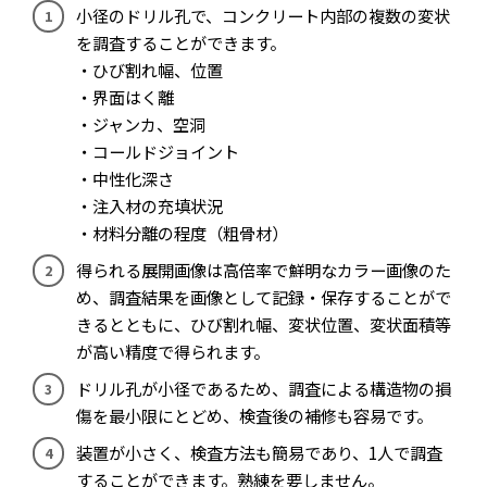
小径のドリル孔で、コンクリート内部の複数の変状
を調査することができます。
・ひび割れ幅、位置
・界面はく離
・ジャンカ、空洞
・コールドジョイント
・中性化深さ
・注入材の充填状況
・材料分離の程度（粗骨材）
得られる展開画像は高倍率で鮮明なカラー画像のた
め、調査結果を画像として記録・保存することがで
きるとともに、ひび割れ幅、変状位置、変状面積等
が高い精度で得られます。
ドリル孔が小径であるため、調査による構造物の損
傷を最小限にとどめ、検査後の補修も容易です。
装置が小さく、検査方法も簡易であり、1人で調査
することができます。熟練を要しません。