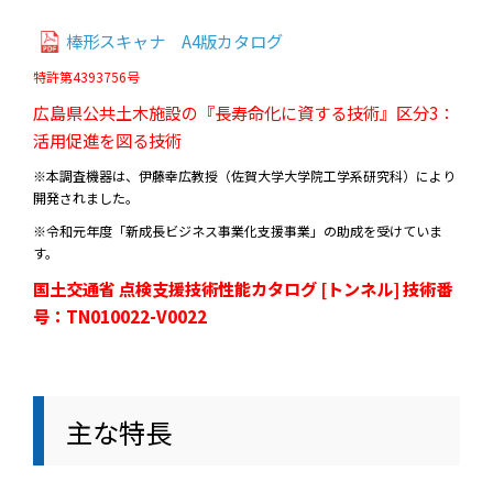
棒形スキャナ A4版カタログ
特許第4393756号
広島県公共土木施設の『長寿命化に資する技術』区分3：
活用促進を図る技術
※本調査機器は、伊藤幸広教授（佐賀大学大学院工学系研究科）により
開発されました。
※令和元年度「新成長ビジネス事業化支援事業」の助成を受けていま
す。
国土交通省 点検支援技術性能カタログ [トンネル] 技術番
号：TN010022-V0022
主な特長