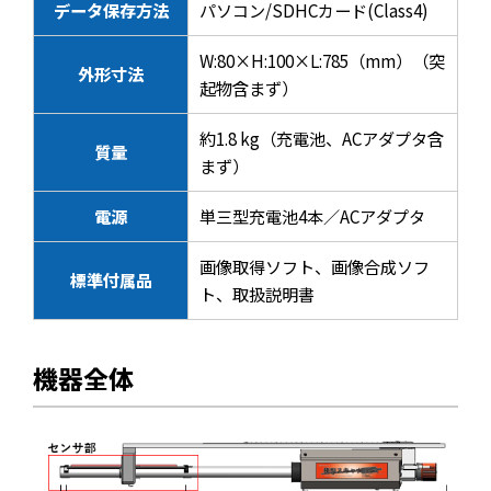
データ保存方法
パソコン/SDHCカード(Class4)
W:80×H:100×L:785（mm）（突
外形寸法
起物含まず）
約1.8 kg（充電池、ACアダプタ含
質量
まず）
電源
単三型充電池4本／ACアダプタ
画像取得ソフト、画像合成ソフ
標準付属品
ト、取扱説明書
機器全体