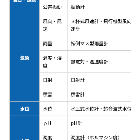
公害振動
振動計
風向・風
３杯式風速計・飛行機型風向風
速
速計
雨量
転倒マス型雨量計
気象
温度・湿
熱電対・温湿度計
度
日射
日射計
積雪
積雪計
水位
水位
水圧式水位計・超音波式水位計
ｐH
pH計
濁度
濁度計（ホルマジン度）