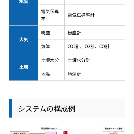
水質
電気伝導
電気伝導率計
率
粉塵
粉塵計
大気
気体
CO2計、O2計、CO計
土壌水分
土壌水分計
土壌
地温
地温計
システムの構成例