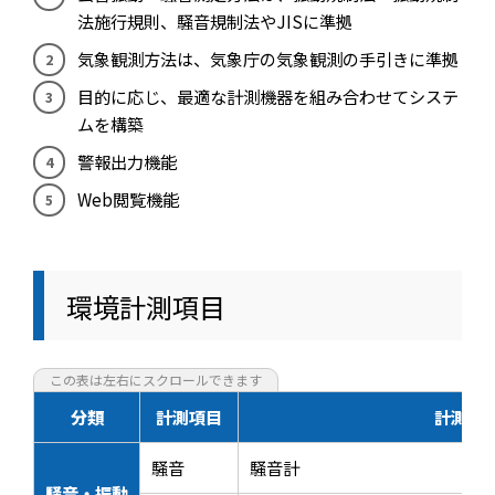
法施行規則、騒音規制法やJISに準拠
気象観測方法は、気象庁の気象観測の手引きに準拠
目的に応じ、最適な計測機器を組み合わせてシステ
ムを構築
警報出力機能
Web閲覧機能
環境計測項目
分類
計測項目
計測機
騒音
騒音計
騒音・振動