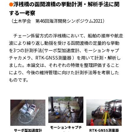
浮桟橋の函間渡橋の挙動計測・解析手法に関
●
する一考察
（土木学会 第46回海洋開発シンポジウム2021）
チェーン係留方式の浮桟橋において、船舶の接岸や航走
波により繰り返し動揺を受ける函間渡橋の定量的な挙動
を3つの計測手法(サーボ型加速度計、モーションキャプ
チャカメラ、RTK-GNSS測量器 ）を用いて計測・解析し
ました。本論文は、それぞれの特徴を整理評価すること
により、今後の維持管理に向けた計測手法等を考察した
ものです。
モーションキャプチ
RTK-GNSS測量器
サーボ型加速度計