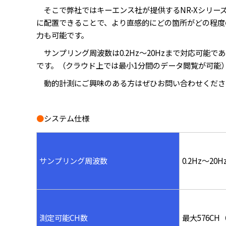
そこで弊社ではキーエンス社が提供するNR-Xシリー
に配置できることで、より直感的にどの箇所がどの程度
力も可能です。
サンプリング周波数は0.2Hz～20Hzまで対応可能
です。（クラウド上では最小1分間のデータ閲覧が可能
動的計測にご興味のある方はぜひお問い合わせくださ
●
システム仕様
サンプリング周波
数
0.2Hz～2
測定
可能CH数
最大576C