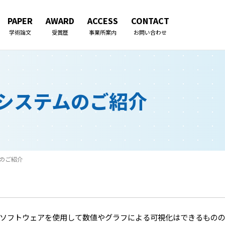
PAPER
AWARD
ACCESS
CONTACT
学術論文
受賞歴
事業所案内
お問い合わせ
ごあいさつ
企業理念
業務内容
技術サービス
測システムのご紹介
会社の歩み
アクセス（各事業所）
一般事業主行動計画
持続可能な取り組み
パートナーシップ構築
ムのご紹介
宣言
ソフトウェアを使用して数値やグラフによる可視化はできるものの