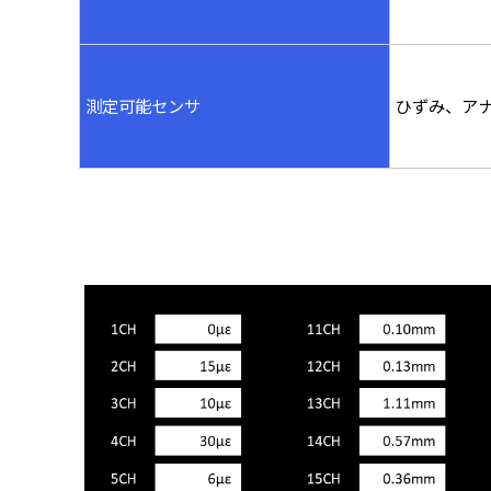
測
定可能センサ
ひずみ、ア