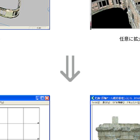
ル
任意に拡