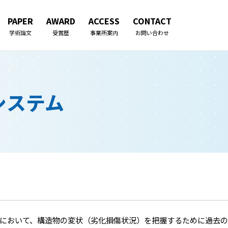
PAPER
AWARD
ACCESS
CONTACT
学術論文
受賞歴
事業所案内
お問い合わせ
ごあいさつ
企業理念
業務内容
技術サービス
システム
会社の歩み
アクセス（各事業所）
一般事業主行動計画
持続可能な取り組み
パートナーシップ構築
宣言
において、構造物の変状（劣化損傷状況）を把握するために過去の